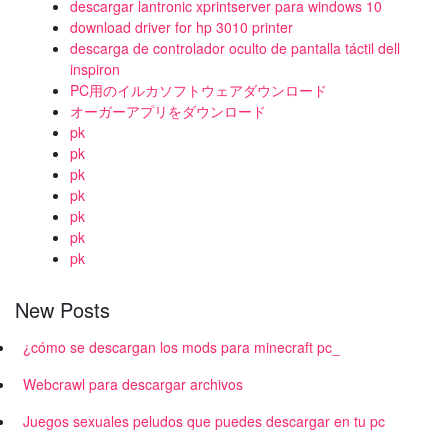
descargar lantronic xprintserver para windows 10
download driver for hp 3010 printer
descarga de controlador oculto de pantalla táctil dell
inspiron
PC用のイルカソフトウェアダウンロード
オーガーアプリをダウンロード
pk
pk
pk
pk
pk
pk
pk
New Posts
¿cómo se descargan los mods para minecraft pc_
Webcrawl para descargar archivos
Juegos sexuales peludos que puedes descargar en tu pc