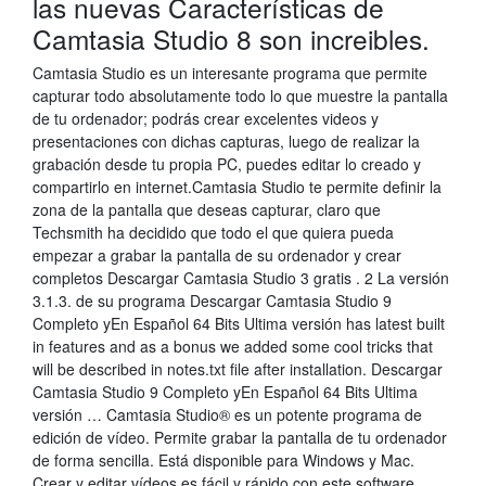
las nuevas Características de
Camtasia Studio 8 son increibles.
Camtasia Studio es un interesante programa que permite
capturar todo absolutamente todo lo que muestre la pantalla
de tu ordenador; podrás crear excelentes videos y
presentaciones con dichas capturas, luego de realizar la
grabación desde tu propia PC, puedes editar lo creado y
compartirlo en internet.Camtasia Studio te permite definir la
zona de la pantalla que deseas capturar, claro que
Techsmith ha decidido que todo el que quiera pueda
empezar a grabar la pantalla de su ordenador y crear
completos Descargar Camtasia Studio 3 gratis . 2 La versión
3.1.3. de su programa Descargar Camtasia Studio 9
Completo yEn Español 64 Bits Ultima versión has latest built
in features and as a bonus we added some cool tricks that
will be described in notes.txt file after installation. Descargar
Camtasia Studio 9 Completo yEn Español 64 Bits Ultima
versión … Camtasia Studio® es un potente programa de
edición de vídeo. Permite grabar la pantalla de tu ordenador
de forma sencilla. Está disponible para Windows y Mac.
Crear y editar vídeos es fácil y rápido con este software.