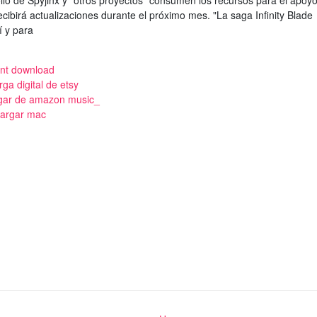
llo de Spyjinx y "otros proyectos" consumen los recursos para el apoy
 recibirá actualizaciones durante el próximo mes. "La saga Infinity Blade
í y para
ent download
ga digital de etsy
gar de amazon music_
cargar mac