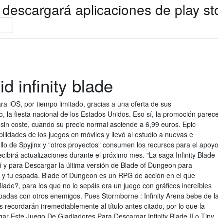
 descargará aplicaciones de play st
d infinity blade
ra iOS, por tiempo limitado, gracias a una oferta de sus
io, la fiesta nacional de los Estados Unidos. Eso sí, la promoción parec
 sin coste, cuando su precio normal asciende a 6,99 euros. Epic
bilidades de los juegos en móviles y llevó al estudio a nuevas e
llo de Spyjinx y "otros proyectos" consumen los recursos para el apoy
 recibirá actualizaciones durante el próximo mes. "La saga Infinity Blade
í y para Descargar la última versión de Blade of Dungeon para
ú y tu espada. Blade of Dungeon es un RPG de acción en el que
Blade?, para los que no lo sepáis era un juego con gráficos increíbles
padas con otros enemigos. Pues Stormborne : Infinity Arena bebe de l
recordarán irremediablemente al título antes citado, por lo que la
r Este Juego De Gladiadores Para Descargar Infinity Blade II o Tiny