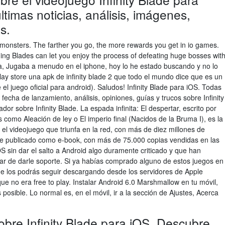
timas noticias, análisis, imágenes,
s.
 monsters. The farther you go, the more rewards you get in io games.
ning Blades can let you enjoy the process of defeating huge bosses wit
a, Jugaba a menudo en el iphone, hoy lo he estado buscando y no lo
lay store una apk de infinity blade 2 que todo el mundo dice que es un
e el juego oficial para android). Saludos! Infinity Blade para iOS. Todas
fecha de lanzamiento, análisis, opiniones, guías y trucos sobre Infinity
r sobre Infinity Blade. La espada infinita: El despertar, escrito por
 como Aleación de ley o El imperio final (Nacidos de la Bruma I), es la
 el videojuego que triunfa en la red, con más de diez millones de
te publicado como e-book, con más de 75.000 copias vendidas en las
S sin dar el salto a Android algo duramente criticado y que han
jar de darle soporte. Si ya habías comprado alguno de estos juegos en
ue los podrás seguir descargando desde los servidores de Apple
e no era free to play. Instalar Android 6.0 Marshmallow en tu móvil,
posible. Lo normal es, en el móvil, ir a la sección de Ajustes, Acerca
obre Infinity Blade para iOS. Descubre