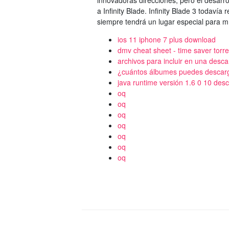
innovadoras direcciones, pero el desarro
a Infinity Blade. Infinity Blade 3 todavía
siempre tendrá un lugar especial para m
ios 11 iphone 7 plus download
dmv cheat sheet - time saver torr
archivos para incluir en una descar
¿cuántos álbumes puedes descar
java runtime versión 1.6 0 10 des
oq
oq
oq
oq
oq
oq
oq