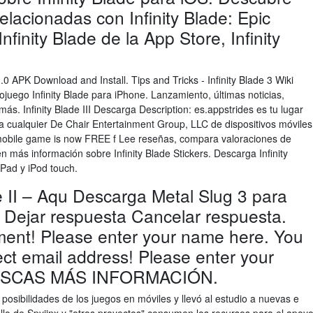
relacionadas con Infinity Blade: Epic
nfinity Blade de la App Store, Infinity
1.0 APK Download and Install. Tips and Tricks - Infinity Blade 3 Wiki
juego Infinity Blade para iPhone. Lanzamiento, últimas noticias,
s. Infinity Blade III Descarga Description: es.appstrides es tu lugar
ara cualquier De Chair Entertainment Group, LLC de dispositivos móviles
obile game is now FREE f ‎Lee reseñas, compara valoraciones de
én más información sobre Infinity Blade Stickers. Descarga Infinity
 iPad y iPod touch.
e II – Aqu Descarga Metal Slug 3 para
. Dejar respuesta Cancelar respuesta.
ment! Please enter your name here. You
ct email address! Please enter your
 BUSCAS MÁS INFORMACIÓN.
 posibilidades de los juegos en móviles y llevó al estudio a nuevas e