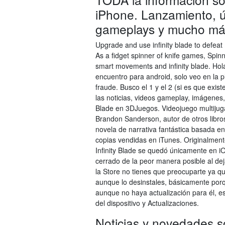
iPhone. Lanzamiento, úl
gameplays y mucho má
Upgrade and use infinity blade to defeat
As a fidget spinner of knife games, Spin
smart movements and infinity blade. Hol
encuentro para android, solo veo en la p
fraude. Busco el 1 y el 2 (si es que exist
las noticias, videos gameplay, imágenes, 
Blade en 3DJuegos. Videojuego multijugado
Brandon Sanderson, autor de otros libros
novela de narrativa fantástica basada en
copias vendidas en iTunes. Originalmen
Infinity Blade se quedó únicamente en iO
cerrado de la peor manera posible al de
la Store no tienes que preocuparte ya q
aunque lo desinstales, básicamente porqu
aunque no haya actualización para él, es 
del dispositivo y Actualizaciones.
Noticias y novedades s