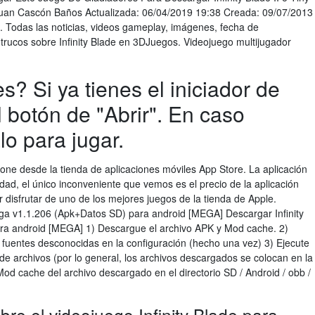
 Juan Cascón Baños Actualizada: 06/04/2019 19:38 Creada: 09/07/2013
S. Todas las noticias, videos gameplay, imágenes, fecha de
y trucos sobre Infinity Blade en 3DJuegos. Videojuego multijugador
? Si ya tienes el iniciador de
 botón de "Abrir". En caso
lo para jugar.
one desde la tienda de aplicaciones móviles App Store. La aplicación
dad, el único inconveniente que vemos es el precio de la aplicación
r disfrutar de uno de los mejores juegos de la tienda de Apple.
aga v1.1.206 (Apk+Datos SD) para android [MEGA] Descargar Infinity
ra android [MEGA] 1) Descargue el archivo APK y Mod cache. 2)
de fuentes desconocidas en la configuración (hecho una vez) 3) Ejecute
r de archivos (por lo general, los archivos descargados se colocan en la
od cache del archivo descargado en el directorio SD / Android / obb /
re el videojuego Infinity Blade para