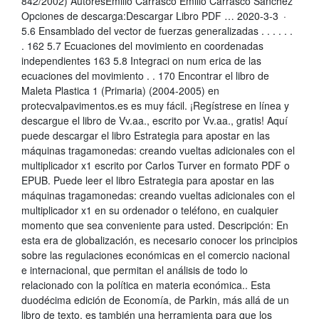
842/2002) AutoresEmilio Carrasco Emilio Carrasco Sanchez
Opciones de descarga:Descargar Libro PDF … 2020-3-3 ·
5.6 Ensamblado del vector de fuerzas generalizadas . . . . . .
. 162 5.7 Ecuaciones del movimiento en coordenadas
independientes 163 5.8 Integraci on num erica de las
ecuaciones del movimiento . . 170 Encontrar el libro de
Maleta Plastica 1 (Primaria) (2004-2005) en
protecvalpavimentos.es es muy fácil. ¡Regístrese en línea y
descargue el libro de Vv.aa., escrito por Vv.aa., gratis! Aquí
puede descargar el libro Estrategia para apostar en las
máquinas tragamonedas: creando vueltas adicionales con el
multiplicador x1 escrito por Carlos Turver en formato PDF o
EPUB. Puede leer el libro Estrategia para apostar en las
máquinas tragamonedas: creando vueltas adicionales con el
multiplicador x1 en su ordenador o teléfono, en cualquier
momento que sea conveniente para usted. Descripción: En
esta era de globalización, es necesario conocer los principios
sobre las regulaciones económicas en el comercio nacional
e internacional, que permitan el análisis de todo lo
relacionado con la política en materia económica.. Esta
duodécima edición de Economía, de Parkin, más allá de un
libro de texto, es también una herramienta para que los