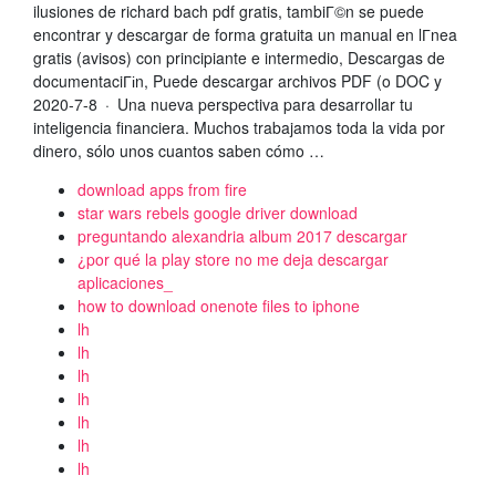
ilusiones de richard bach pdf gratis, tambiГ©n se puede
encontrar y descargar de forma gratuita un manual en lГ­nea
gratis (avisos) con principiante e intermedio, Descargas de
documentaciГіn, Puede descargar archivos PDF (o DOC y
2020-7-8 · Una nueva perspectiva para desarrollar tu
inteligencia financiera. Muchos trabajamos toda la vida por
dinero, sólo unos cuantos saben cómo …
download apps from fire
star wars rebels google driver download
preguntando alexandria album 2017 descargar
¿por qué la play store no me deja descargar
aplicaciones_
how to download onenote files to iphone
lh
lh
lh
lh
lh
lh
lh