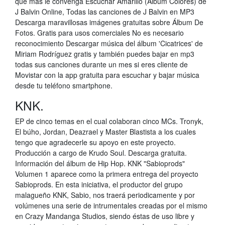
que más le convenga Escuchar Amarillo (Álbum Colores) de
J Balvin Online, Todas las canciones de J Balvin en MP3
Descarga maravillosas imágenes gratuitas sobre Álbum De
Fotos. Gratis para usos comerciales No es necesario
reconocimiento Descargar música del álbum 'Cicatrices' de
Miriam Rodríguez gratis y también puedes bajar en mp3
todas sus canciones durante un mes si eres cliente de
Movistar con la app gratuita para escuchar y bajar música
desde tu teléfono smartphone.
KNK.
EP de cinco temas en el cual colaboran cinco MCs. Tronyk,
El búho, Jordan, Deazrael y Master Blastista a los cuales
tengo que agradecerle su apoyo en este proyecto.
Producción a cargo de Krudo Soul. Descarga gratuita.
Información del álbum de Hip Hop. KNK "Sabioprods"
Volumen 1 aparece como la primera entrega del proyecto
Sabioprods. En esta iniciativa, el productor del grupo
malagueño KNK, Sabio, nos traerá periodicamente y por
volúmenes una serie de intrumentales creadas por el mismo
en Crazy Mandanga Studios, siendo éstas de uso libre y