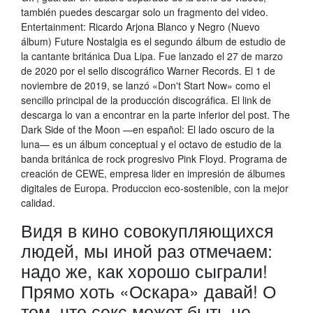
también puedes descargar solo un fragmento del video.
Entertainment: Ricardo Arjona Blanco y Negro (Nuevo
álbum) Future Nostalgia es el segundo álbum de estudio de
la cantante británica Dua Lipa. Fue lanzado el 27 de marzo
de 2020 por el sello discográfico Warner Records. El 1 de
noviembre de 2019, se lanzó «Don't Start Now» como el
sencillo principal de la producción discográfica. El link de
descarga lo van a encontrar en la parte inferior del post. The
Dark Side of the Moon —en español: El lado oscuro de la
luna— es un álbum conceptual y el octavo de estudio de la
banda británica de rock progresivo Pink Floyd. Programa de
creación de CEWE, empresa lider en impresión de álbumes
digitales de Europa. Produccion eco-sostenible, con la mejor
calidad.
Видя в кино совокупляющихся
людей, мы иной раз отмечаем:
надо же, как хорошо сыграли!
Прямо хоть «Оскара» давай! О
том, что секс может быть не