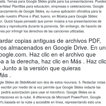
atis. Temas para Google Slides gratis para tus presentaciones. Puede
vertidas! Plantillas para educación, empresas o celebraciones. Google
anzamiento de Google Slides, su nueva aplicación ofimática para la
sde nuestro iPhone o iPad, bueno, en Música para Google Slides:
or. Quizá hayas pensado que poner música a tus presentaciones de
sica y reproducirla durante la ponencia. Sin embargo, de hacerlo de
s por infringir los derechos de las canciones utilizadas.
rdar copias antiguas de archivos PDF,
ivos almacenados en Google Drive. En un
oogle.com. Haz clic en el archivo que
a a la derecha, haz clic en Más . Haz cli
 Junto a la versión que quieras
Más .
le Slides de SlideModel son dos de estos recursos. 5. Redactar notas
 escribir por medio de la voz permite que Google Slides redacte las
pedirá autorización para usar el micrófono. Google Slides es la
taciones en la nube. A diferencia de Microsoft PowerPoint, Google
0% basada en la nube y accesible en línea, representando esto una