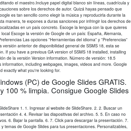
itando el maestro.Incluye papel digital blanco sin líneas, cuadrícula y
ecauciones sobre los derechos de autor. Quizá hayas pensado que
gle es tan sencillo como elegir la música y reproducirla durante la
ta manera, te expones a duras sanciones por infringir los derechos de
localizadas en un país concreto. Escoge la lengua con la que quieres
 local Escoge la versión de Google de un país: España, Alemania,
Preferencias Las opciones ”Herramientas del idioma” y ”Preferencias”
a versión anterior de disponibilidad general de SSMS 18, esta se
ón. If you have a previous GA version of SSMS 18 installed, installing
ión de la versión Version information. Número de versión: 18.5
s information, including webpages, images, videos and more. Google
d exactly what you're looking for.
Windows (PC) de Google Slides GRATIS.
s y 100 % limpia. Consigue Google Slides
deShare 1. 1. Ingresar al website de SlideShare. 2. 2. Buscar un
sentación 4. 4. Revisar las diapositivas del archivo. 5. 5. En caso no
os. 6. Bajar la pantalla. 6. 7. Click para descargar la presentación. 7.
t y temas de Google Slides para tus presentaciones. Personalizables,