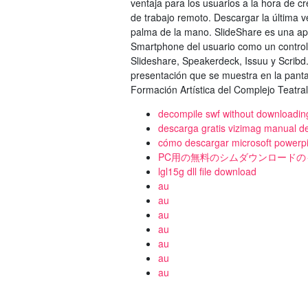
ventaja para los usuarios a la hora de 
de trabajo remoto. Descargar la última v
palma de la mano. SlideShare es una apl
Smartphone del usuario como un control
Slideshare, Speakerdeck, Issuu y Scribd. 
presentación que se muestra en la panta
Formación Artística del Complejo Teatra
decompile swf without downloading
descarga gratis vizimag manual de
cómo descargar microsoft powerpi
PC用の無料のシムダウンロードの
lgl15g dll file download
au
au
au
au
au
au
au