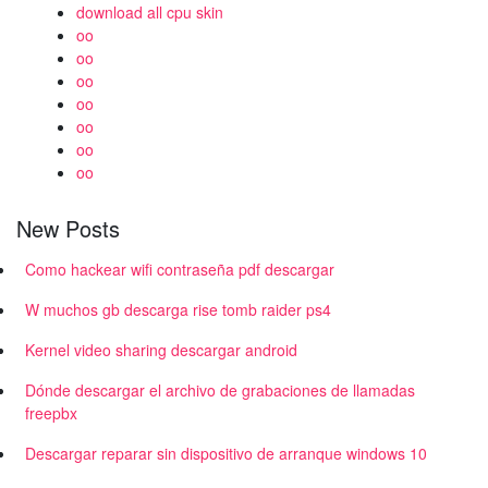
download all cpu skin
oo
oo
oo
oo
oo
oo
oo
New Posts
Como hackear wifi contraseña pdf descargar
W muchos gb descarga rise tomb raider ps4
Kernel video sharing descargar android
Dónde descargar el archivo de grabaciones de llamadas
freepbx
Descargar reparar sin dispositivo de arranque windows 10